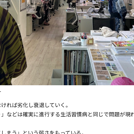
１
なければ劣化し衰退していく。
り」などは確実に進行する生活習慣病と同じで問題が現
てしまう」という弱さをもっている。