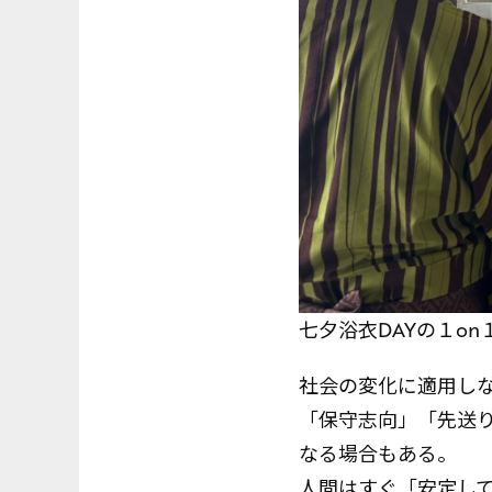
七夕浴衣DAYの１on
社会の変化に適用し
「保守志向」「先送
なる場合もある。
人間はすぐ「安定し