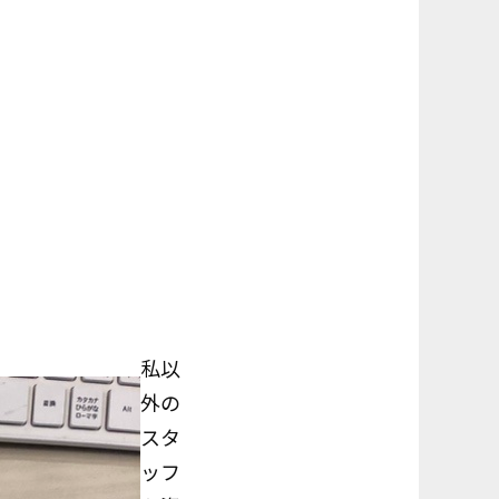
私以
外の
スタ
ッフ