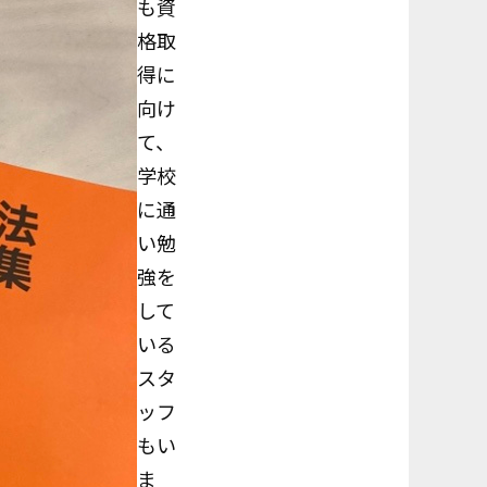
も資
格取
得に
向け
て、
学校
に通
い勉
強を
して
いる
スタ
ッフ
もい
ま