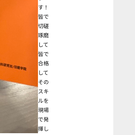
す！
皆で
切磋
琢磨
して
皆で
合格
して
その
スキ
ルを
現場
で発
揮し