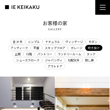
お客様の家
GALLERY
全 31 件
シンプル
ナチュラル
ヴィンテージ
モダン
アンティーク
平屋
スキップフロア
ガレージ
吹き抜け
土間
1.5階
パントリー
ランドリールーム
ヌック
シューズクローク
ジャパンディ
勾配天井
隠し扉
アウトドア