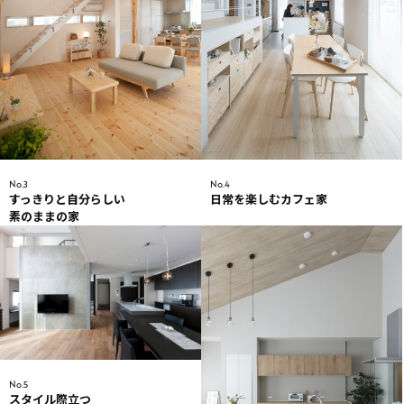
No.4
No.3
日常を楽しむカフェ家
すっきりと自分らしい
素のままの家
No.5
スタイル際立つ