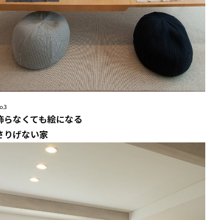
o.3
飾らなくても絵になる
さりげない家